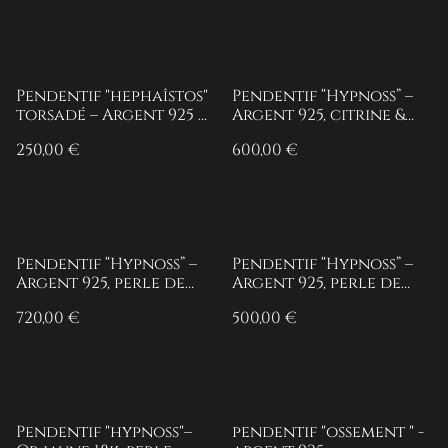
Pendentif "hephaîstos"
Pendentif “Hypnoss” –
torsadé – Argent 925 &
Argent 925, citrine &
oxydes de zirconium
oxydes de zirconium
250,00 €
600,00 €
Pendentif “Hypnoss” –
Pendentif “Hypnoss” –
Argent 925, perle de
Argent 925, perle de
Tahiti & oxydes de
verre & oxydes de
720,00 €
500,00 €
zirconium
zirconium
Pendentif "hypnoss"–
pendentif "ossement " -