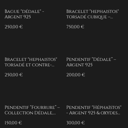
Bague "dédale" -
Bracelet "hephaistos"
Argent 925
torsadé cubique –
Argent 925 & oxydes de
250,00 €
750,00 €
zirconium
Bracelet "hephaistos"
Pendentif “Dédale” –
torsadé et contre-
Argent 925
torsadé - Argent 925
250,00 €
200,00 €
Pendentif “Fourrure” –
Pendentif "Héphaïstos"
Collection Dédale,
- Argent 925 & oxydes
Argent 925
de zirconium
150,00 €
300,00 €