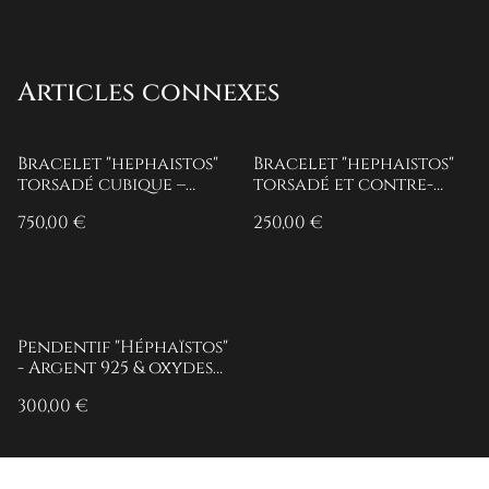
Articles connexes
Bracelet "hephaistos"
Bracelet "hephaistos"
torsadé cubique –
torsadé et contre-
Argent 925 & oxydes de
torsadé - Argent 925
750,00 €
250,00 €
zirconium
Pendentif "Héphaïstos"
- Argent 925 & oxydes
de zirconium
300,00 €